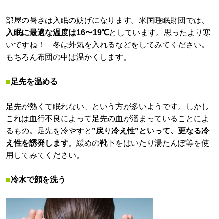
部屋の暑さは入眠の妨げになります。米国睡眠財団では、
入眠に最適な温度は16〜19℃
としています。思ったより寒
いですね！ 冬は外気を入れるなどをしてみてください。
もちろん布団の中は温かくします。
■
足先を温める
足先が熱くて眠れない、という方が多いようです。しかし
これは血行不良によって足先の血が溜まっていることによ
るもの。足先を冷やすと
”戻り冷え性”といって、更なる冷
え性を誘発します
。緩めの靴下をはいたり湯たんぽ等を使
用してみてください。
■
冷水で顔を洗う