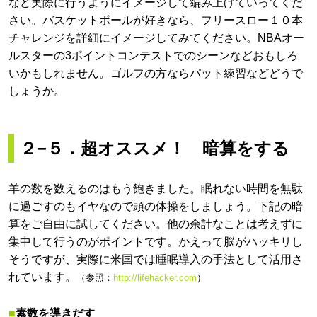
など実際に行うようにイメージして編み上げていってくだ
さい。バスケットボールが好きなら、フリースロー１０本
チャレンジを詳細にイメージしてみてください。NBAオー
ルスターの3ポイントコンテストでのシーンなどおもしろ
いかもしれません。ゴルフの方ならパット練習などどうで
しょうか。
２−５．超オススメ！ 暗算をする
羊の数を数えるのはもう飽きました。眠れない時間を無駄
に過ごすのもイヤなので頭の体操をしましょう。下記の暗
算をご自由に試してください。他の余計なことは考えずに
集中して行うのがポイントです。かえって脳がハッキリし
そうですが、実際に米国では睡眠導入の手法として活用さ
れています。
（参照：
http://lifehacker.com
）
■
素数を導きだす