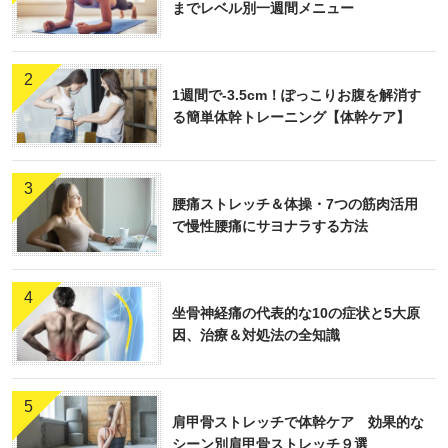
までレベル別一週間メニュー
情報セキュリティポリシーに基づいた内部規程を整備し、個
人情報だけではなく、情報資産全般の取り扱いについて明確
な方針を示すとともに、情報漏えい等に対しては、厳しい態
2
1週間で-3.5cm！ぽっこりお腹を解消す
度で臨むことを社内外に周知徹底します。
る簡単体幹トレーニング【体幹ケア】
4.情報セキュリティ対策を徹底したシステムの実現
情報資産に対する不正な侵入、漏えい、改ざん、紛失、破
3
腰痛ストレッチ＆体操・7つの筋肉活用
壊、利用妨害などが発生しないよう、徹底した対策を反映し
で慢性腰痛にサヨナラする方法
たシステムを実現していきます。対策とし ては高セキュリテ
ィエリアでの作業、DBアクセス権の制限など、データへの
アクセスを徹底的にコントロールする考え方で臨みます。
4
坐骨神経痛の代表的な10の症状と5大原
5.情報セキュリティリテラシーの向上
因、治療＆対処法の全知識
全従業員にセキュリティ教育・訓練を徹底し、当社の情報資
産に関わる全員が、情報セキュリティリテラシーを持って業
5
務を遂行できるようにします。また、刻々と変わる状況に対
肩甲骨ストレッチで体幹ケア 効果的な
応できるよう、教育・訓練を継続して行っていきます。
シーン別肩甲骨ストレッチ９選