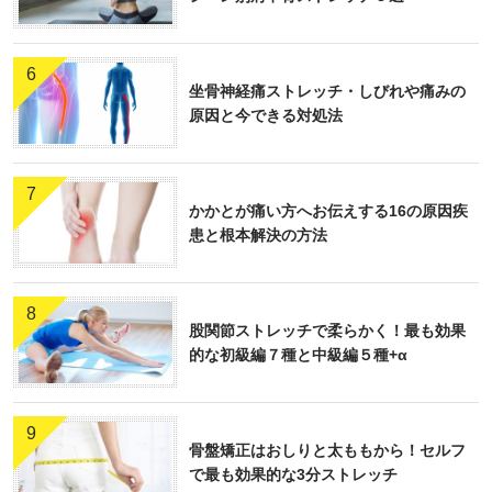
6.外部委託先の管理体制強化
6
外部委託を行う際には、外部委託先としての適格性を十分に
坐骨神経痛ストレッチ・しびれや痛みの
審査し、当社と同等以上のセキュリティレベルを維持するよ
原因と今できる対処法
う要請していきます。また、これらのセ キュリティレベルが
適切に維持されていることを確認し続けていくために、外部
委託先を継続的に見直し、契約の強化に務めます。
7
かかとが痛い方へお伝えする16の原因疾
情報セキュリティポリシーの対象
患と根本解決の方法
当ポリシーが対象とする「情報資産」とは、当社の企業活動
において入手及び知り得た情報、ならびに当社が業務上保有
8
するすべての情報とし、この情報資産の 取り扱い及び管理に
股関節ストレッチで柔らかく！最も効果
携わる当社の「役員、社員を含む全従業員」および、当社の
的な初級編７種と中級編５種+α
情報資産を取り扱う「業務委託先およびその社員」が遵守す
ることとします。
9
骨盤矯正はおしりと太ももから！セルフ
で最も効果的な3分ストレッチ