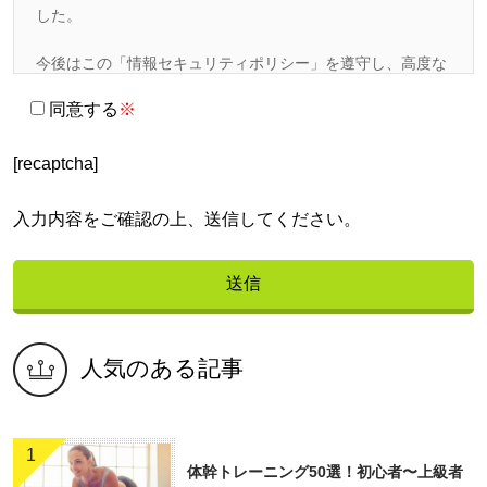
した。
今後はこの「情報セキュリティポリシー」を遵守し、高度な
情報セキュリティ管理体制を維持していくことに努めます。
同意する
※
1.情報セキュリティ管理体制の構築
[recaptcha]
当社が保有する全ての情報資産の保護に努め、情報セキュリ
ティに関する法令その他の規範を遵守することにより、社会
入力内容をご確認の上、送信してください。
からの信頼を常に得られるよう、高度な情報セキュリティ管
理体制を構築していきます。
2.「個人情報保護管理責任者」の配置
当社は「個人情報管理責任者」を設置するとともに、個人情
人気のある記事
報保護委員会を組織します。これにより全社レベルにおける
個人情報のセキュリティ状況を正確に把握し、必要な対策を
迅速に実施できるよう積極的な活動を行います。
1
体幹トレーニング50選！初心者〜上級者
3.情報セキュリティに関する内部規程の整備