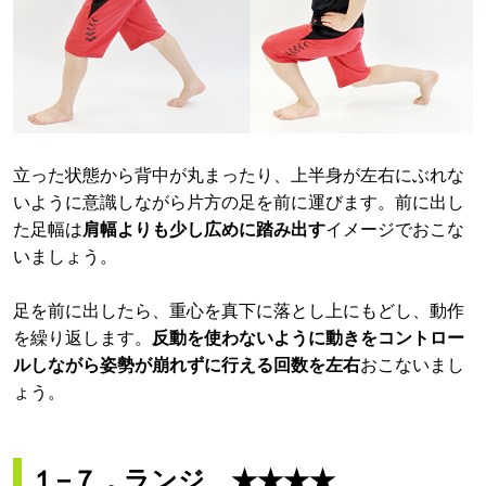
立った状態から背中が丸まったり、上半身が左右にぶれな
いように意識しながら片方の足を前に運びます。前に出し
た足幅は
肩幅よりも少し広めに踏み出す
イメージでおこな
いましょう。
足を前に出したら、重心を真下に落とし上にもどし、動作
を繰り返します。
反動を使わないように動きをコントロー
ルしながら姿勢が崩れずに行える回数を左右
おこないまし
ょう。
１−７．ランジ ★★★★