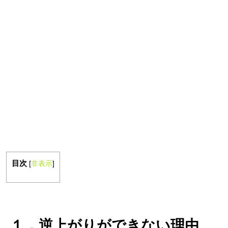
目次
[
非表示
]
１．逆上がりができない理由