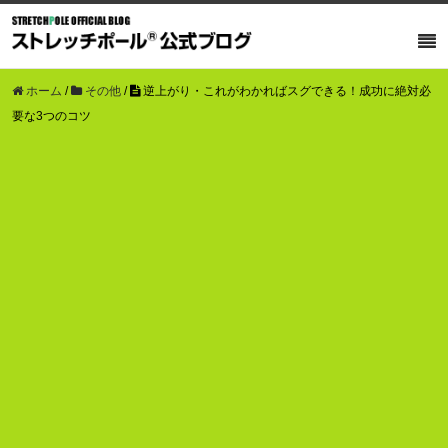
ホーム
/
その他
/
逆上がり・これがわかればスグできる！成功に絶対必
要な3つのコツ