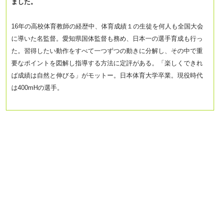
ました。
16年の高校体育教師の経歴中、体育成績１の生徒を何人も全国大会
に導いた名監督。愛知県
国体監督も務め、日本一の選手育成も行っ
た。習得したい動作をすべて一つずつの動きに分解し、その中で重
要なポイントを図解し指導する方法に定評がある。「楽しくできれ
ば成績は自然と伸びる」がモットー。
日本体育大学卒業。現役時代
は400mHの選手。