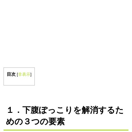
目次
[
非表示
]
１．
下腹ぽっこりを解消するた
めの３つの要素