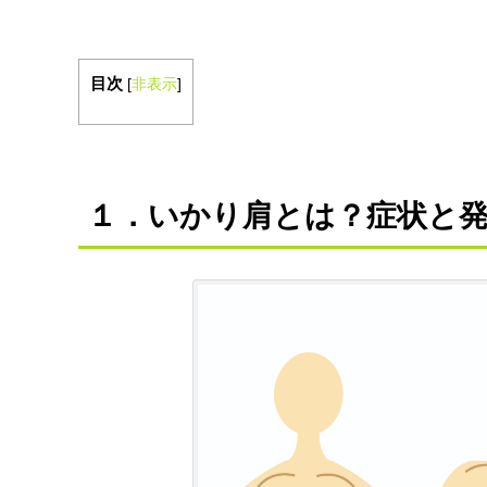
目次
[
非表示
]
１．いかり肩とは？症状と