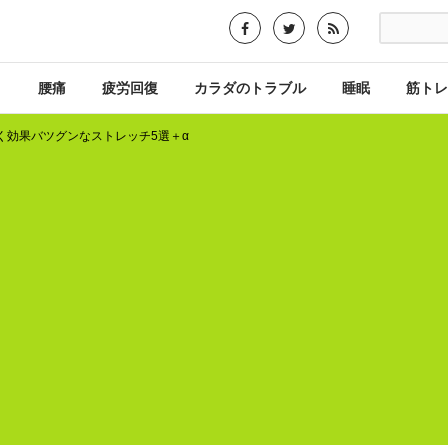
り
腰痛
疲労回復
カラダのトラブル
睡眠
筋トレ
く効果バツグンなストレッチ5選＋α