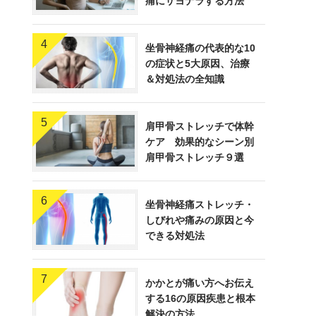
痛にサヨナラする方法
4
坐骨神経痛の代表的な10
の症状と5大原因、治療
＆対処法の全知識
5
肩甲骨ストレッチで体幹
ケア 効果的なシーン別
肩甲骨ストレッチ９選
6
坐骨神経痛ストレッチ・
しびれや痛みの原因と今
できる対処法
7
かかとが痛い方へお伝え
する16の原因疾患と根本
解決の方法