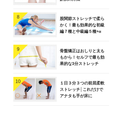
8
股関節ストレッチで柔ら
かく！最も効果的な初級
編７種と中級編５種+α
9
骨盤矯正はおしりと太も
もから！セルフで最も効
果的な3分ストレッチ
10
１日３分３つの前屈柔軟
ストレッチ│これだけで
アナタも手が床に