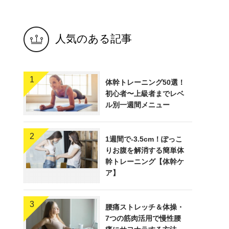
人気のある記事
1
体幹トレーニング50選！
初心者〜上級者までレベ
ル別一週間メニュー
2
1週間で-3.5cm！ぽっこ
りお腹を解消する簡単体
幹トレーニング【体幹ケ
ア】
3
腰痛ストレッチ＆体操・
7つの筋肉活用で慢性腰