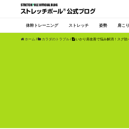
体幹トレーニング
ストレッチ
姿勢
肩こ
ホーム
/
カラダのトラブル
/
いかり肩改善で悩み解消！スグ効