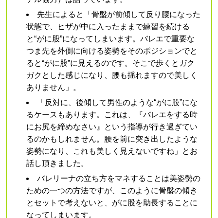
先生によると「骨盤が前傾して反り腰になった
状態で、ヒザが中に入ったままで練習を続ける
と“がに股”になってしまいます。バレエで重要な
つま先を外側に向ける姿勢をそのポジションでと
ると“がに股”に見えるのです。そこで歩くとガク
ガクとした感じになり、腰も揺れますので美しく
ありません」。
「反対に、後傾して男性のような“がに股”にな
るケースもあります。これは、『バレエをする時
にお尻を締めなさい』という指導が行き過ぎてい
るのかもしれません。腰を前に突き出したような
姿勢になり、これも美しく見えないですね」とお
話し頂きました。
バレリーナの立ち方をマネすることは美姿勢の
ための一つの方法ですが、このように骨盤の傾き
とセットで考えないと、がに股を助長することに
なってしまいます。