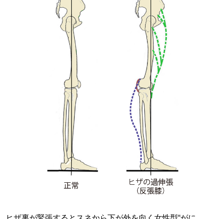
ヒザ裏が緊張するとスネから下が外を向く女性型“がに