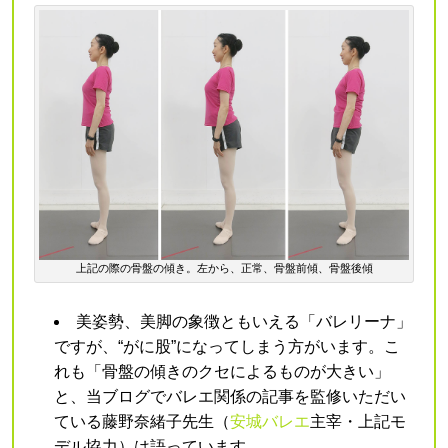
上記の際の骨盤の傾き。左から、正常、骨盤前傾、骨盤後傾
美姿勢、美脚の象徴ともいえる「バレリーナ」
ですが、“がに股”になってしまう方がいます。こ
れも「骨盤の傾きのクセによるものが大きい」
と、当ブログでバレエ関係の記事を監修いただい
ている藤野奈緒子先生（
安城バレエ
主宰・上記モ
デル協力）は語っています。