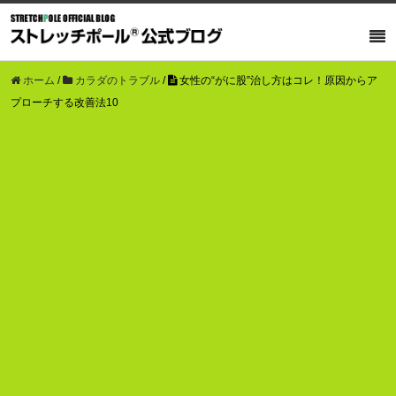
ホーム
/
カラダのトラブル
/
女性の“がに股”治し方はコレ！原因からア
プローチする改善法10