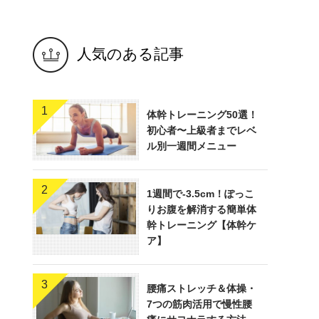
人気のある記事
1
体幹トレーニング50選！
初心者〜上級者までレベ
ル別一週間メニュー
2
1週間で-3.5cm！ぽっこ
りお腹を解消する簡単体
幹トレーニング【体幹ケ
ア】
3
腰痛ストレッチ＆体操・
7つの筋肉活用で慢性腰