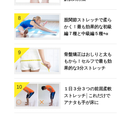
8
股関節ストレッチで柔ら
かく！最も効果的な初級
編７種と中級編５種+α
9
骨盤矯正はおしりと太も
もから！セルフで最も効
果的な3分ストレッチ
10
１日３分３つの前屈柔軟
ストレッチ│これだけで
アナタも手が床に