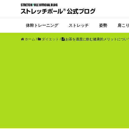
体幹トレーニング
ストレッチ
姿勢
肩こ
ホーム
/
ダイエット
/
お茶を適度に飲む健康的メリットについ