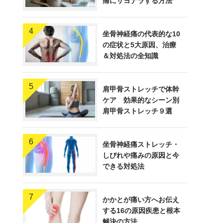
痛にサヨナラする方法
4
坐骨神経痛の代表的な10
の症状と5大原因、治療
＆対処法の全知識
5
肩甲骨ストレッチで体幹
ケア 効果的なシーン別
肩甲骨ストレッチ９選
6
坐骨神経痛ストレッチ・
しびれや痛みの原因と今
できる対処法
7
かかとが痛い方へお伝え
する16の原因疾患と根本
解決の方法