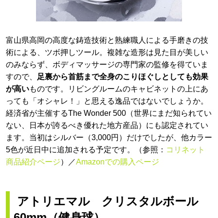
富山県高岡の高度な鋳造技術と熟練職人による手磨きの技
術による、ツボ押しツール。複雑な造形は見た目が美しい
のみならず、ボディマッサージの専門家の監修を得ていま
すので、
足裏から首筋まで全身のこりほぐしとしても効果
が高い
ものです。リビングルームのキャビネットの上にあ
っても「オシャレ！」と思える逸品ではないでしょうか。
経済省が主催するThe Wonder 500（世界にまだ知られてい
ない、日本が誇るべき優れた地方産品）にも認定されてい
ます。当初はシルバー（3,000円）だけでしたが、他カラー
5色が近日中に追加される予定です。（参照：
コリネット
商品紹介ページ
）／
Amazonでの購入ページ
アトリエマル クリスタルボール
60mm（健身球）