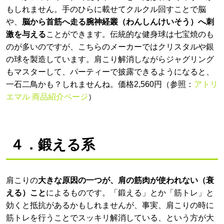
もしれません。手のひらに載せてクルクル回すことで脳
や、
脳から首筋へ走る腕神経叢（わんしんけいそう）へ刺
激を与える
ことができます。伝統的な健身球は七宝焼のも
のが多いのですが、こちらのメーカーではクリスタルや銀
の球を製造しています。肩こり解消しながらジャグリング
もマスターして、パーティーで披露できるようになると、
一石二鳥かも？しれませんね。価格2,560円（参照：
アトリ
エマル 商品紹介ページ
）
４．鍛える系
肩こりの
大きな原因の一つが、肩の筋肉が使われない（衰
える）こと
によるものです。「鍛える」とか「筋トレ」と
効くと抵抗があるかもしれませんが、事実、肩こりの時に
筋トレを行うことでスッキリ解消している、という方が大