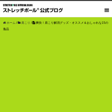
ホーム
/
肩こり
/
爽快！肩こり解消グッズ・オススメ＆おしゃれな15の
逸品