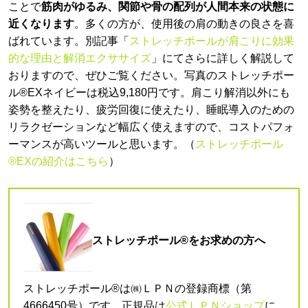
ことで
筋肉がゆるみ、関節や骨の配列が人間本来の状態に
近くなります
。多くの方が、使用後の肩の動きの良さを喜
ばれています。別記事「
ストレッチポールが肩こりに効果
的な理由と解消エクササイズ
」にてさらに詳しく解説して
おりますので、ぜひご覧ください。写真のストレッチポー
ル®EXネイビーは税込9,180円です。肩こり解消以外にも
姿勢を整えたり、疲労回復に使えたり、睡眠導入のための
リラクゼーションなど幅広く使えますので、コストパフォ
ーマンスが高いツールと思います。（
ストレッチポール
®EXの紹介はこちら
）
ストレッチポール®をお求めの方へ
ストレッチポール®は㈱ＬＰＮの登録商標（第
4666450号）です。正規品は
公式ＬＰＮショップ
に