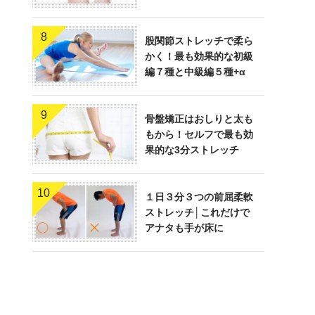
8
股関節ストレッチで柔ら
かく！最も効果的な初級
編７種と中級編５種+α
9
骨盤矯正はおしりと太も
もから！セルフで最も効
果的な3分ストレッチ
10
１日３分３つの前屈柔軟
ストレッチ│これだけで
アナタも手が床に