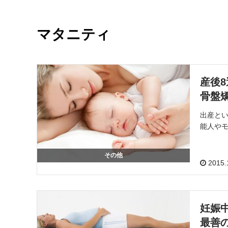
マタニティ
産後
骨盤
出産とい
能人やモ
その他
2015.
妊娠
最善