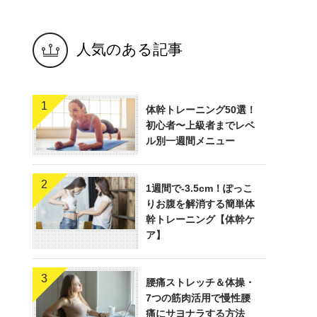
人気のある記事
1
体幹トレーニング50選！
初心者〜上級者までレベ
ル別一週間メニュー
2
1週間で-3.5cm！ぽっこ
りお腹を解消する簡単体
幹トレーニング【体幹ケ
ア】
3
腰痛ストレッチ＆体操・
7つの筋肉活用で慢性腰
痛にサヨナラする方法