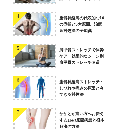
4
坐骨神経痛の代表的な10
の症状と5大原因、治療
＆対処法の全知識
5
肩甲骨ストレッチで体幹
ケア 効果的なシーン別
肩甲骨ストレッチ９選
6
坐骨神経痛ストレッチ・
しびれや痛みの原因と今
できる対処法
7
かかとが痛い方へお伝え
する16の原因疾患と根本
解決の方法