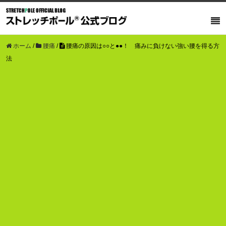
ホーム
/
腰痛
/
腰痛の原因は○○と●●！ 痛みに負けない強い腰を得る方
法