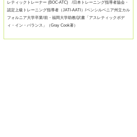
レティックトレーナー (BOC-ATC) /日本トレーニング指導者協会・
認定上級トレーニング指導者（JATI-AATI）/
ペンシルベニア州立カル
フォルニア大学卒業/前・福岡大学助教/訳書「アスレティックボデ
ィ・イン・バランス」（Gray Cook著）