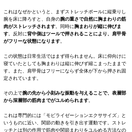
これはなぜかというと、まずストレッチポールに縦乗りし
腕を床に降ろすと、自身の
腕の重さで自然に胸まわりの筋
肉がストレッチされます
。同時に
胸まわりが縦に伸びま
す
。反対に
背中側はツールで押されることにより、肩甲骨
がフリーな状態になります
。
この状態は日常生活ではまず得られません。床に仰向けに
寝ていたとしても胸まわりは縦に伸びず縮こまったままで
す。また、肩甲骨はフリーにならず全体が下から押され固
定されています。
その上で
腕の先から小刻みな振動を与えることで、表層部
から深層部の筋肉までがユルめられます
。
これは専門的には「モビライゼーションエクササイズ」と
いうものに近い、関節の動きを引き出す運動です。ストレ
ッチとは別の作用で筋肉や関節まわりをユルめる方法なの