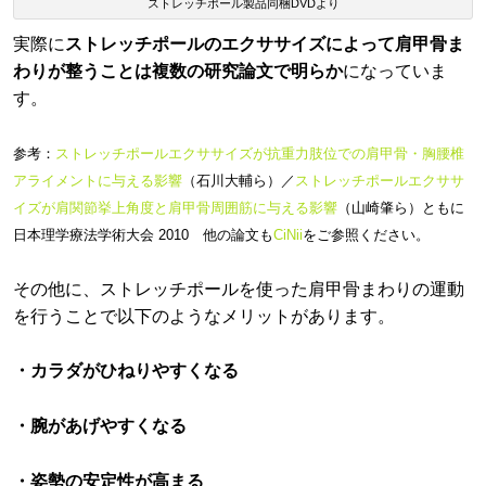
ストレッチポール製品同梱DVDより
実際に
ストレッチポールのエクササイズによって肩甲骨ま
わりが整うことは複数の研究論文で明らか
になっていま
す。
参考：
ストレッチポールエクササイズが抗重力肢位での肩甲骨・胸腰椎
アライメントに与える影響
（石川大輔ら）／
ストレッチポールエクササ
イズが肩関節挙上角度と肩甲骨周囲筋に与える影響
（山崎肇ら）ともに
日本理学療法学術大会 2010 他の論文も
CiNii
をご参照ください。
その他に、ストレッチポールを使った肩甲骨まわりの運動
を行うことで以下のようなメリットがあります。
・カラダがひねりやすくなる
・腕があげやすくなる
・姿勢の安定性が高まる