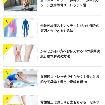
シーン別肩甲骨ストレッチ９選
6
坐骨神経痛ストレッチ・しびれや痛みの
原因と今できる対処法
7
かかとが痛い方へお伝えする16の原因疾
患と根本解決の方法
8
股関節ストレッチで柔らかく！最も効果
的な初級編７種と中級編５種+α
9
骨盤矯正はおしりと太ももから！セルフ