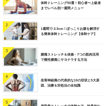
体幹トレーニング50選！初心者〜上級者
までレベル別一週間メニュー
2
1週間で-3.5cm！ぽっこりお腹を解消す
る簡単体幹トレーニング【体幹ケア】
3
腰痛ストレッチ＆体操・7つの筋肉活用
で慢性腰痛にサヨナラする方法
4
坐骨神経痛の代表的な10の症状と5大原
因、治療＆対処法の全知識
5
肩甲骨ストレッチで体幹ケア 効果的な